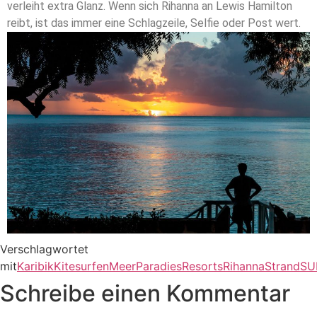
verleiht extra Glanz. Wenn sich Rihanna an Lewis Hamilton
reibt, ist das immer eine Schlagzeile, Selfie oder Post wert.
Verschlagwortet
mit
Karibik
Kitesurfen
Meer
Paradies
Resorts
Rihanna
Strand
SU
Schreibe einen Kommentar