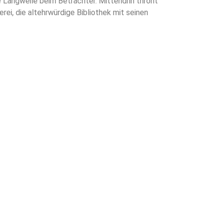
 Langweile beim Betrachter. Mittendrin thront
ei, die altehrwürdige Bibliothek mit seinen