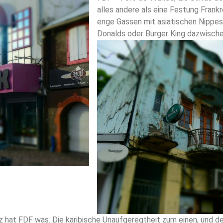
alles andere als eine Festung Frankr
enge Gassen mit asiatischen Nippe
Donalds oder Burger King dazwisch
z hat FDF was. Die karibische Unaufgeregtheit zum einen, und d