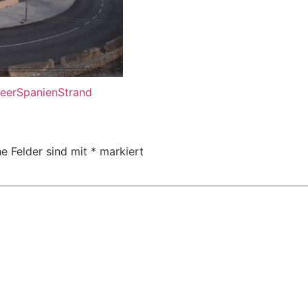
eer
Spanien
Strand
he Felder sind mit
*
markiert