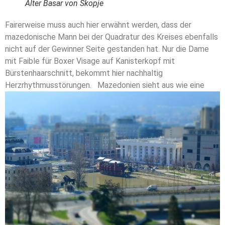
Alter Basar von Skopje
Fairerweise muss auch hier erwähnt werden, dass der
mazedonische Mann bei der Quadratur des Kreises ebenfalls
nicht auf der Gewinner Seite gestanden hat. Nur die Dame
mit Faible für Boxer Visage auf Kanisterkopf mit
Bürstenhaarschnitt, bekommt hier nachhaltig
Herzrhythmusstörungen.
Mazedonien sieht aus wie eine