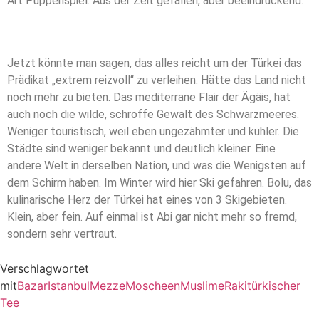
Art Puppenspiel. Aus der Zeit gefallen, aber beeindruckend.
Jetzt könnte man sagen, das alles reicht um der Türkei das
Prädikat „extrem reizvoll“ zu verleihen. Hätte das Land nicht
noch mehr zu bieten. Das mediterrane Flair der Ägäis, hat
auch noch die wilde, schroffe Gewalt des Schwarzmeeres.
Weniger touristisch, weil eben ungezähmter und kühler. Die
Städte sind weniger bekannt und deutlich kleiner. Eine
andere Welt in derselben Nation, und was die Wenigsten auf
dem Schirm haben. Im Winter wird hier Ski gefahren. Bolu, das
kulinarische Herz der Türkei hat eines von 3 Skigebieten.
Klein, aber fein. Auf einmal ist Abi gar nicht mehr so fremd,
sondern sehr vertraut.
Verschlagwortet
mit
Bazar
Istanbul
Mezze
Moscheen
Muslime
Raki
türkischer
Tee